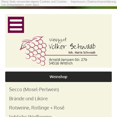
Diese Seite verwendet eigene Cookies und Cookies
Impressum |
Datenschutzerklärung
von Drittanbietern..
mehr dazu
Weinshop
Secco (Mosel-Perlwein)
Brände und Liköre
Rotweine, Rotlinge + Rosé
liebliche Weißweine